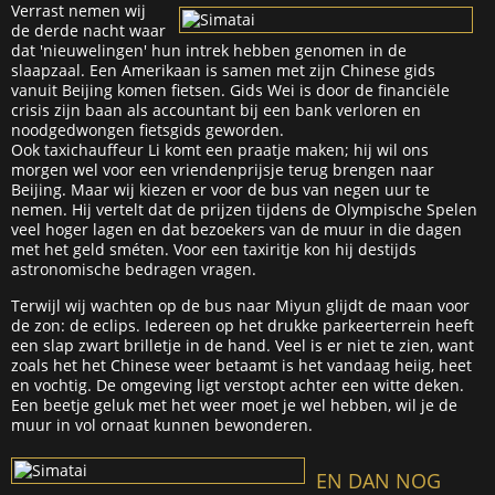
Verrast nemen wij
de derde nacht waar
dat 'nieuwelingen' hun intrek hebben genomen in de
slaapzaal. Een Amerikaan is samen met zijn Chinese gids
vanuit Beijing komen fietsen. Gids Wei is door de financiële
crisis zijn baan als accountant bij een bank verloren en
noodgedwongen fietsgids geworden.
Ook taxichauffeur Li komt een praatje maken; hij wil ons
morgen wel voor een vriendenprijsje terug brengen naar
Beijing. Maar wij kiezen er voor de bus van negen uur te
nemen. Hij vertelt dat de prijzen tijdens de Olympische Spelen
veel hoger lagen en dat bezoekers van de muur in die dagen
met het geld sméten. Voor een taxiritje kon hij destijds
astronomische bedragen vragen.
Terwijl wij wachten op de bus naar Miyun glijdt de maan voor
de zon: de eclips. Iedereen op het drukke parkeerterrein heeft
een slap zwart brilletje in de hand. Veel is er niet te zien, want
zoals het het Chinese weer betaamt is het vandaag heiig, heet
en vochtig. De omgeving ligt verstopt achter een witte deken.
Een beetje geluk met het weer moet je wel hebben, wil je de
muur in vol ornaat kunnen bewonderen.
EN DAN NOG