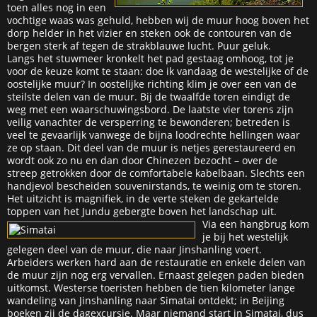
toen alles nog in een
vochtige waas was gehuld, hebben wij de muur hoog boven het
dorp helder in het vizier en steken ook de contouren van de
bergen sterk af tegen de strakblauwe lucht. Puur geluk.
Langs het stuwmeer kronkelt het pad gestaag omhoog, tot je
voor de keuze komt te staan: doe ik vandaag de westelijke of de
oostelijke muur? In oostelijke richting klim je over een van de
steilste delen van de muur. Bij de twaalfde toren eindigt de
weg met een waarschuwingsbord. De laatste vier torens zijn
veilig vanachter de versperring te bewonderen; betreden is
veel te gevaarlijk vanwege de bijna loodrechte hellingen waar
ze op staan. Dit deel van de muur is netjes gerestaureerd en
wordt ook zo nu en dan door Chinezen bezocht – over de
streep getrokken door de comfortabele kabelbaan. Slechts een
handjevol bescheiden souvenirstands, te weinig om te storen.
Het uitzicht is magnifiek, in de verte steken de gekartelde
toppen van het Jundu gebergte boven het landschap uit.
Via een hangbrug kom
je bij het westelijk
gelegen deel van de muur, die naar Jinshanling voert.
Arbeiders werken hard aan de restauratie en enkele delen van
de muur zijn nog erg vervallen. Ernaast gelegen paden bieden
uitkomst. Westerse toeristen hebben de tien kilometer lange
wandeling van Jinshanling naar Simatai ontdekt; in Beijing
boeken zij de dagexcursie. Maar niemand start in Simatai, dus