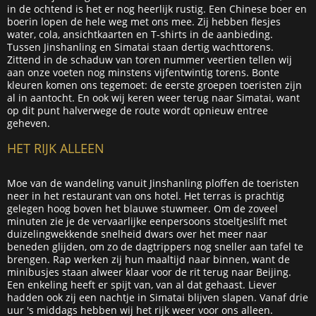
in de ochtend is het er nog heerlijk rustig. Een Chinese boer en
boerin lopen de hele weg met ons mee. Zij hebben flesjes
water, cola, ansichtkaarten en T-shirts in de aanbieding.
Tussen Jinshanling en Simatai staan dertig wachttorens.
Zittend in de schaduw van toren nummer veertien tellen wij
aan onze voeten nog minstens vijfentwintig torens. Bonte
kleuren komen ons tegemoet: de eerste groepen toeristen zijn
al in aantocht. En ook wij keren weer terug naar Simatai, want
op dit punt halverwege de route wordt opnieuw entree
geheven.
HET RIJK ALLEEN
Moe van de wandeling vanuit Jinshanling ploffen de toeristen
neer in het restaurant van ons hotel. Het terras is prachtig
gelegen hoog boven het blauwe stuwmeer. Om de zoveel
minuten zie je de vervaarlijke eenpersoons stoeltjeslift met
duizelingwekkende snelheid dwars over het meer naar
beneden glijden, om zo de dagtrippers nog sneller aan tafel te
brengen. Rap werken zij hun maaltijd naar binnen, want de
minibusjes staan alweer klaar voor de rit terug naar Beijing.
Een enkeling heeft er spijt van, van al dat gehaast. Liever
hadden ook zij een nachtje in Simatai blijven slapen. Vanaf drie
uur 's middags hebben wij het rijk weer voor ons alleen.