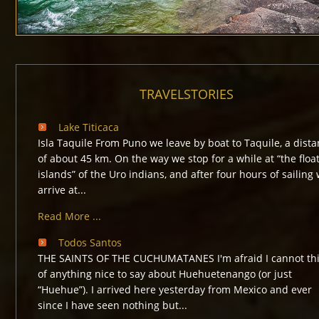
TRAVELSTORIES
Lake Titicaca
Isla Taquile From Puno we leave by boat to Taquile, a dist
of about 45 km. On the way we stop for a while at “the floa
islands” of the Uro indians, and after four hours of sailing
arrive at...
Read More ...
Todos Santos
THE SAINTS OF THE CUCHUMATANES I'm afraid I cannot th
of anything nice to say about Huehuetenango (or just
“Huehue”). I arrived here yesterday from Mexico and ever
since I have seen nothing but...