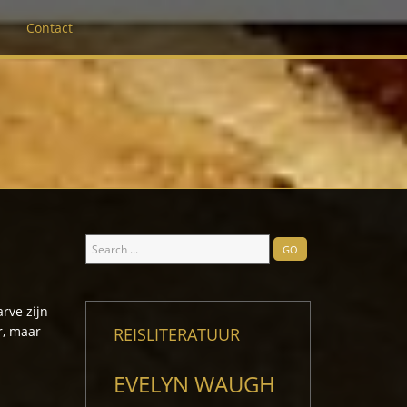
Contact
Search
GO
...
rve zijn
r, maar
REISLITERATUUR
EVELYN WAUGH