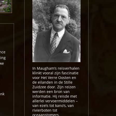
ance
ting
 we
In Maugham’s reisverhalen
klinkt vooral zijn fascinatie
voor Het Verre Oosten en
de eilanden in de Stille
Zuidzee door. Zijn reizen
werden een bron van
ink
informatie. Hij reisde met
allerlei vervoermiddelen –
van ezels tot kano’s, van
rivierboten tot
oceaanstomers.