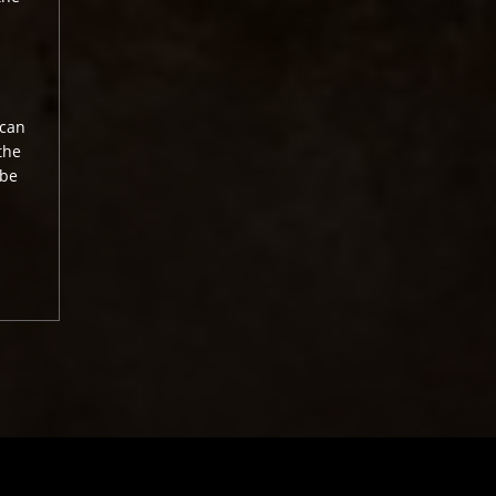
scan
the
 be