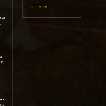
Read More ...
 at
,
 a
nce
ame
the