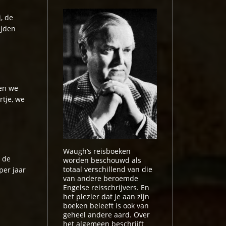
, de
ijden
ren we
rtje, we
Waugh’s reisboeken
r de
worden beschouwd als
totaal verschillend van die
per jaar
van andere beroemde
Engelse reisschrijvers. En
het plezier dat je aan zijn
boeken beleeft is ook van
geheel andere aard. Over
het algemeen beschrijft