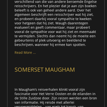
verschillend van die van andere beroemde Engelse
reisschrijvers. En het plezier dat je aan zijn boeken
beleeft is ook van geheel andere aard. Over het
algemeen beschrijft een reisschrijver wat hij ziet,
en probeert daarbij vooral sympathie te kweken
voor hetgeen dat hij ziet. Waugh daarentegen
evalueert en geeft commentaar, maar probeert
vooral de sympathie voor wat hij ziet en meemaakt
te vermijden. Slechts dan neemt hij de moeite een
gebeurtenis of plek uitvoerig en beeldend te
beschrijven, wanneer hij ermee kan spotten.
Read More ...
SOMERSET MAUGHAM
In Maugham’s reisverhalen klinkt vooral zijn
fascinatie voor Het Verre Oosten en de eilanden in
de Stille Zuidzee door. Zijn reizen werden een bron
van informatie. Hij reisde met allerlei
vervoermiddelen – van ezels tot kano’s, van